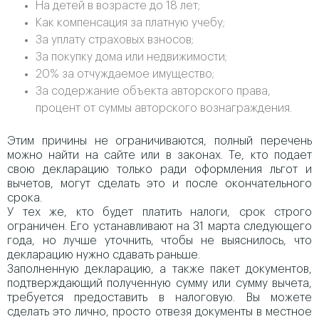
На детей в возрасте до 18 лет;
Как компенсация за платную учебу;
За уплату страховых взносов;
За покупку дома или недвижимости;
20% за отчуждаемое имущество;
За содержание объекта авторского права,
процент от суммы авторского вознаграждения.
Этим причины не ограничиваются, полный перечень
можно найти на сайте или в законах. Те, кто подает
свою декларацию только ради оформления льгот и
вычетов, могут сделать это и после окончательного
срока.
У тех же, кто будет платить налоги, срок строго
ограничен. Его устанавливают на 31 марта следующего
года, но лучше уточнить, чтобы не выяснилось, что
декларацию нужно сдавать раньше.
Заполненную декларацию, а также пакет документов,
подтверждающий полученную сумму или сумму вычета,
требуется предоставить в налоговую. Вы можете
сделать это лично, просто отвезя документы в местное