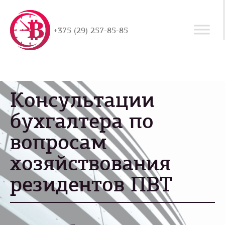
+375 (29) 257-85-85
Консультации
бухгалтера по
вопросам
хозяйствования
резидентов ПВТ