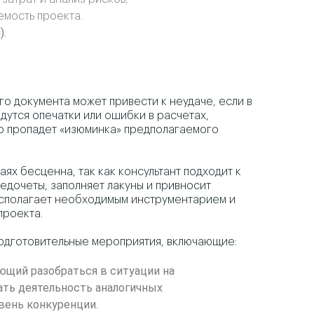
емость проекта.
).
о документа может привести к неудаче, если в
адутся опечатки или ошибки в расчетах,
бо пропадет «изюминка» предполагаемого
х бесценна, так как консультант подходит к
едочеты, заполняет лакуны и привносит
асполагает необходимым инструментарием и
проекта.
подготовительные мероприятия, включающие:
ющий разобраться в ситуации на
ть деятельность аналогичных
овень конкуренции.