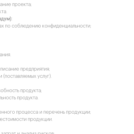
ание проекта;
та.
дум):
ах по соблюдению конфиденциальности;
ания.
описание предприятия;
(поставляемых услуг).
обность продукта;
льность продукта.
нного процесса и перечень продукции;
естоимости продукции.
затрат и анализ рисков;