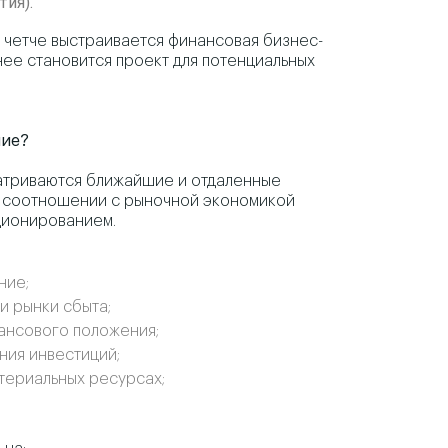
ия).
 четче выстраивается финансовая бизнес-
нее становится проект для потенциальных
ние?
атриваются ближайшие и отдаленные
в соотношении с рыночной экономикой
ционированием.
ние;
и рынки сбыта;
ансового положения;
ния инвестиций;
атериальных ресурсах;