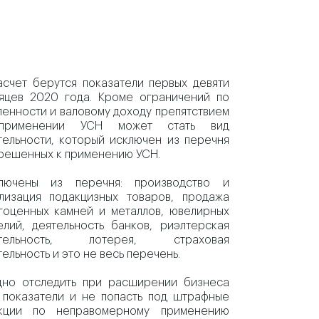
асчет берутся показатели первых девяти
яцев 2020 года. Кроме ограничений по
ленности и валовому доходу препятствием
применении УСН может стать вид
тельности, который исключен из перечня
решенных к применению УСН.
лючены из перечня: производство и
лизация подакцизных товаров, продажа
гоценных камней и металлов, ювелирных
елий, деятельность банков, риэлтерская
ятельность, лотерея, страховая
тельность и это не весь перечень.
дно отследить при расширении бизнеса
 показатели и не попасть под штрафные
кции по неправомерному применению