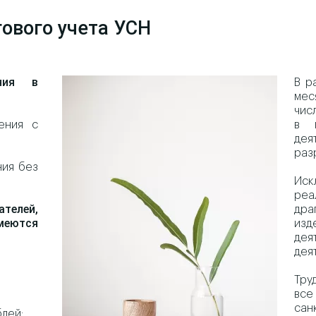
гового учета УСН
ения в
В р
мес
чис
ения с
в 
дея
раз
ния без
Иск
реа
елей,
дра
имеются
изд
де
дея
Тру
все
сан
лей;