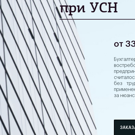
при УСН
от 3
Бухгалт
востр
предпр
считалос
без тру
применен
за нюанс
ЗАКАЗ