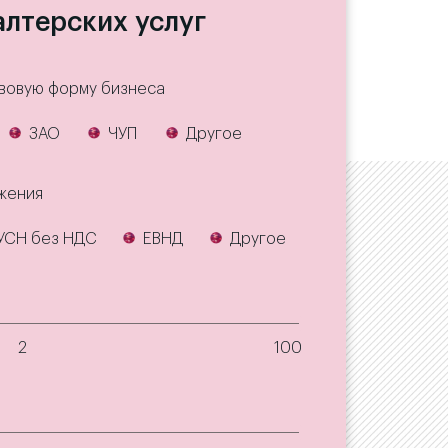
алтерских услуг
вовую форму бизнеса
ЗАО
ЧУП
Другое
жения
УСН без НДС
ЕВНД
Другое
2
100